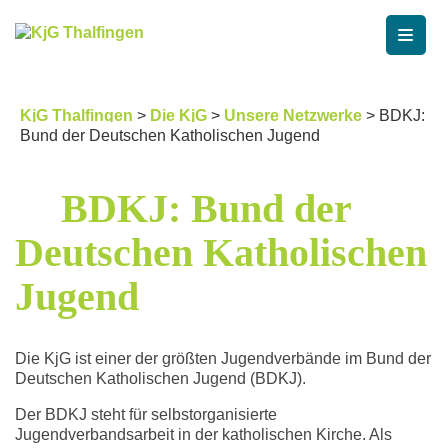
Skip
to
content
KjG Thalfingen
Katholische junge Gemeinde St. Laurentius Thalfingen
KjG Thalfingen
>
Die KjG
>
Unsere Netzwerke
>
BDKJ:
Bund der Deutschen Katholischen Jugend
BDKJ: Bund der
Deutschen Katholischen
Jugend
Die KjG ist einer der größten Jugendverbände im Bund der
Deutschen Katholischen Jugend (BDKJ).
Der BDKJ steht für selbstorganisierte
Jugendverbandsarbeit in der katholischen Kirche. Als