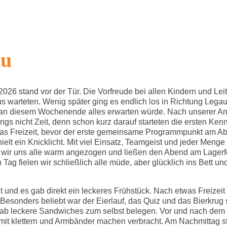
fingen
Die KjG
Gruppenstund
au
6 stand vor der Tür. Die Vorfreude bei allen Kindern und Leite
 warteten. Wenig später ging es endlich los in Richtung Legau
 an diesem Wochenende alles erwarten würde. Nach unserer An
ings nicht Zeit, denn schon kurz darauf starteten die ersten K
was Freizeit, bevor der erste gemeinsame Programmpunkt am A
hielt ein Knicklicht. Mit viel Einsatz, Teamgeist und jeder Men
en wir uns alle warm angezogen und ließen den Abend am Lage
 Tag fielen wir schließlich alle müde, aber glücklich ins Bett 
 und es gab direkt ein leckeres Frühstück. Nach etwas Freizei
 Besonders beliebt war der Eierlauf, das Quiz und das Bierkru
gab leckere Sandwiches zum selbst belegen. Vor und nach dem Mi
 mit klettern und Armbänder machen verbracht. Am Nachmittag st