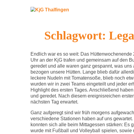
Skip
to
content
KjG Thalfingen
Katholische junge Gemeinde St. Laurentius Thal
Schlagwort:
Leg
Endlich war es so weit: Das Hüttenwochenende 202
Uhr an der KjG trafen und gemeinsam auf den Bus
geredet und alle waren ganz gespannt, was uns
bezogen unsere Hütten. Lange blieb dafür allerd
leckere Nudeln mit Tomatensoße, blieb noch et
wurden wir in zwei Teams eingeteilt und jeder er
Highlight des ersten Tages. Anschließend hab
und geredet. Nach diesem ereignisreichen ersten
nächsten Tag erwartet.
Ganz aufgeregt sind wir früh morgens aufgewacht
verschiedene Stationen haben auf uns gewartet.
konnten sich alle beim Mittagessen stärken: Es 
wurde mit Fußball und Volleyball spielen, sowie