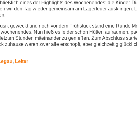
eßlich eines der Highlights des Wochenendes: die Kinder-Disc
ßen wir den Tag wieder gemeinsam am Lagerfeuer ausklingen. 
en.
usik geweckt und noch vor dem Frühstück stand eine Runde Mo
ttenwochenendes. Nun hieß es leider schon Hütten aufräumen, p
 letzten Stunden miteinander zu genießen. Zum Abschluss star
ck zuhause waren zwar alle erschöpft, aber gleichzeitig glückl
Legau
,
Leiter