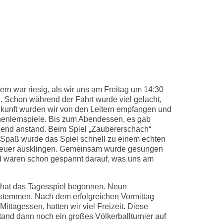
Kontakt
en
Aktionen
Förderverein
rn war riesig, als wir uns am Freitag um 14:30
. Schon während der Fahrt wurde viel gelacht,
kunft wurden wir von den Leitern empfangen und
ennenlernspiele. Bis zum Abendessen, es gab
bend anstand. Beim Spiel „Zaubererschach“
ge Spaß wurde das Spiel schnell zu einem echten
rfeuer ausklingen. Gemeinsam wurde gesungen
und waren schon gespannt darauf, was uns am
t hat das Tagesspiel begonnen. Neun
g stemmen. Nach dem erfolgreichen Vormittag
ttagessen, hatten wir viel Freizeit. Diese
and dann noch ein großes Völkerballturnier auf